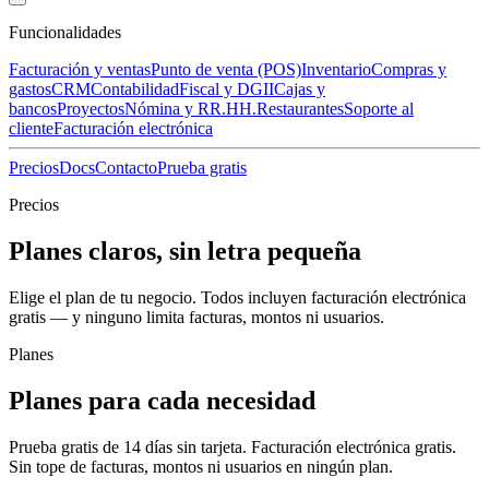
Funcionalidades
Facturación y ventas
Punto de venta (POS)
Inventario
Compras y
gastos
CRM
Contabilidad
Fiscal y DGII
Cajas y
bancos
Proyectos
Nómina y RR.HH.
Restaurantes
Soporte al
cliente
Facturación electrónica
Precios
Docs
Contacto
Prueba gratis
Precios
Planes claros, sin letra pequeña
Elige el plan de tu negocio. Todos incluyen facturación electrónica
gratis — y
ninguno limita facturas, montos ni usuarios
.
Planes
Planes para cada necesidad
Prueba gratis de 14 días sin tarjeta. Facturación electrónica gratis.
Sin tope de facturas, montos ni usuarios en ningún plan.