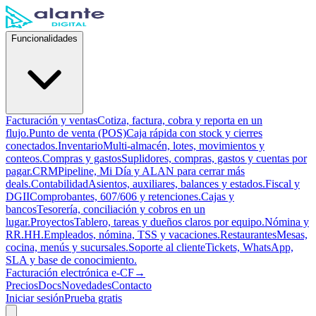
Funcionalidades
Facturación y ventas
Cotiza, factura, cobra y reporta en un
flujo.
Punto de venta (POS)
Caja rápida con stock y cierres
conectados.
Inventario
Multi-almacén, lotes, movimientos y
conteos.
Compras y gastos
Suplidores, compras, gastos y cuentas por
pagar.
CRM
Pipeline, Mi Día y ALAN para cerrar más
deals.
Contabilidad
Asientos, auxiliares, balances y estados.
Fiscal y
DGII
Comprobantes, 607/606 y retenciones.
Cajas y
bancos
Tesorería, conciliación y cobros en un
lugar.
Proyectos
Tablero, tareas y dueños claros por equipo.
Nómina y
RR.HH.
Empleados, nómina, TSS y vacaciones.
Restaurantes
Mesas,
cocina, menús y sucursales.
Soporte al cliente
Tickets, WhatsApp,
SLA y base de conocimiento.
Facturación electrónica e-CF
→
Precios
Docs
Novedades
Contacto
Iniciar sesión
Prueba gratis